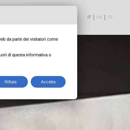
I
IT
|
EN
|
FR
 web da parte dei visitatori come
uori di questa informativa o
Rifiuta
Accetta