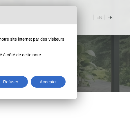
TS
IT
|
EN
|
FR
otre site internet par des visiteurs
ué à côté de cette note
Refuser
Accepter